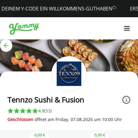
YAMMY - Essen bestellen
(*)
EINEM Y-CODE EIN WILLKOMMENS-GUTHABEN
ERSTEL
Tennzo Sushi & Fusion
4.8
(
53
)
Geschlossen
öffnet am
Friday, 07.08.2026
um
10
:
00
Uhr
-5,00 €
-5,00 €