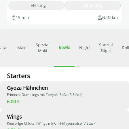
Lieferung
Abholung
15 min
NaN km
Spezial
Spezial
Bowls
atar
Maki
Nigiri
Rol
Maki
Nigiri
Starters
Gyoza Hähnchen
Frittierte Dumplings mit Teriyaki-Soße (5 Stück)
6,00 €
Wings
Knusprige Chicken Wings mit Chili-Mayonnaise (7 Stück)