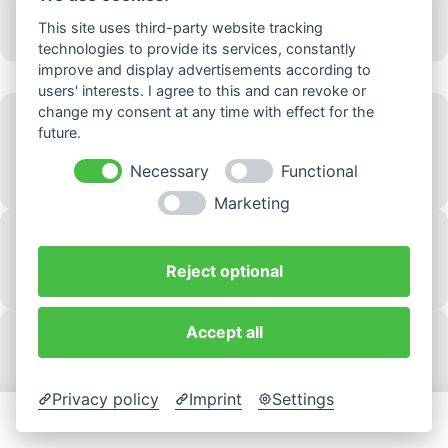
8 verschiedene Gemüsesorten. Beilage: Reis
This site uses third-party website tracking
17,50 €
technologies to provide its services, constantly
Hühnerfleisch Gerichte
improve and display advertisements according to
users' interests. I agree to this and can revoke or
change my consent at any time with effect for the
Gai Phad Gra Prau (scharf)
future.
Gebratenes Hühnerfleisch mit Peperoni, Paprika, Zwiebel, Basilikum in
Thai-Art. Beilage: Reis
Necessary
Functional
15,50 €
Marketing
Gebackenes Hühnerfleisch Chop Soy
Acht verschiedene Gemüsesorten. Beilage: Reis
Reject optional
16,50 €
Huhn mit Curry-Soße
Accept all
Hühnerfleisch mit acht verschiedenen Gemüsesorten, gelbem Curry in
Sahne-Soße. Beilage: Reis
16,50 €
Privacy policy
Imprint
Settings