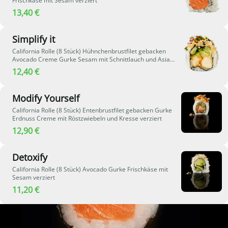
Frischkäse mit Sesam verziert
13,40 €
Simplify it
California Rolle (8 Stück) Hühnchenbrustfilet gebacken
Avocado Creme Gurke Sesam mit Schnittlauch und Asia
Chili verziert
12,40 €
Modify Yourself
California Rolle (8 Stück) Entenbrustfilet gebacken Gurke
Erdnuss Creme mit Röstzwiebeln und Kresse verziert
12,90 €
Detoxify
California Rolle (8 Stück) Avocado Gurke Frischkäse mit
Sesam verziert
11,20 €