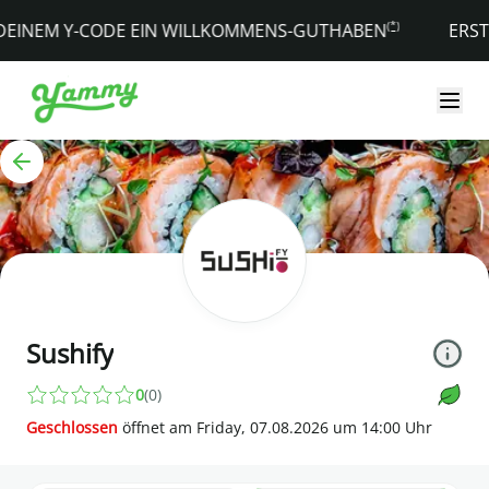
YAMMY - Essen bestellen
(*)
INEM Y-CODE EIN WILLKOMMENS-GUTHABEN
ERSTELLE
Sushify
0
(
0
)
Geschlossen
öffnet am
Friday, 07.08.2026
um
14
:
00
Uhr