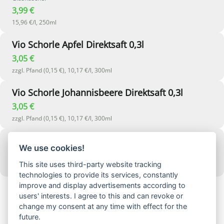
3,99 €
15,96 €/l, 250ml
Vio Schorle Apfel Direktsaft 0,3l
3,05 €
zzgl. Pfand (0,15 €), 10,17 €/l, 300ml
Vio Schorle Johannisbeere Direktsaft 0,3l
3,05 €
zzgl. Pfand (0,15 €), 10,17 €/l, 300ml
Vio Schorle Rhababer Direktsaft 0,3l
We use cookies!
3,05 €
This site uses third-party website tracking
zzgl. Pfand (0,15 €), 10,17 €/l, 300ml
technologies to provide its services, constantly
improve and display advertisements according to
users' interests. I agree to this and can revoke or
change my consent at any time with effect for the
future.