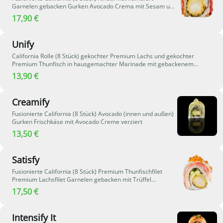
Garnelen gebacken Gurken Avocado Crema mit Sesam und
Teriyaki Sauce verziert
17,90 €
Unify
California Rolle (8 Stück) gekochter Premium Lachs und gekochter
Premium Thunfisch in hausgemachter Marinade mit gebackenem
Spargel, Mango Sauce, mit Kimchi Sesam und Schnittlauch verziert
13,90 €
Creamify
Fusionierte California (8 Stück) Avocado (innen und außen)
Gurken Frischkäse mit Avocado Creme verziert
13,50 €
Satisfy
Fusionierte California (8 Stück) Premium Thunfischfilet
Premium Lachsfilet Garnelen gebacken mit Trüffel
Mayonnaise und Kaviar verziert
17,50 €
Intensify It