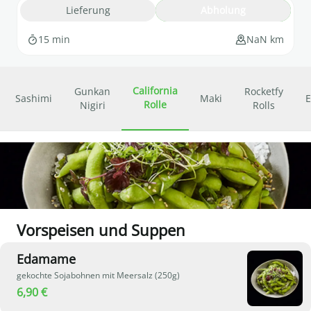
Lieferung
Abholung
15 min
NaN km
California
Gunkan
Rocketfy
Sashimi
Maki
E
Rolle
Nigiri
Rolls
Vorspeisen und Suppen
Edamame
gekochte Sojabohnen mit Meersalz (250g)
6,90 €