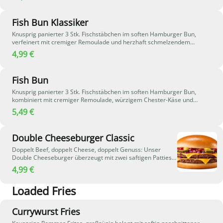
Fish Bun Klassiker
Knusprig panierter 3 Stk. Fischstäbchen im soften Hamburger Bun,
verfeinert mit cremiger Remoulade und herzhaft schmelzendem
Chester-Käse. Ein echter Klassiker mit vollem Geschmack.
4,99 €
Fish Bun
Knusprig panierter 3 Stk. Fischstäbchen im soften Hamburger Bun,
kombiniert mit cremiger Remoulade, würzigem Chester-Käse und
frischen, saftigen Tomaten für eine angenehm frische Note.
5,49 €
Double Cheeseburger Classic
Doppelt Beef, doppelt Cheese, doppelt Genuss: Unser
Double Cheeseburger überzeugt mit zwei saftigen Patties
aus 100 % deutschem Rindfleisch, geschmolzenem Käse,
4,99 €
knackigen Gurken, frischen Zwiebeln sowie Ketchup und
Senf im Hamburger Bun.
Loaded Fries
Currywurst Fries