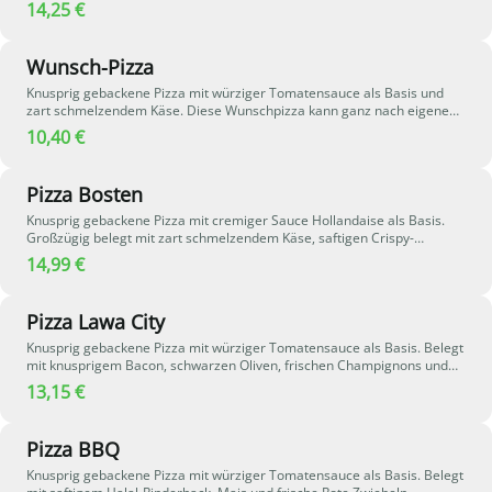
schmelzendem Käse. Außen zusätzlich mit Tomatensauce und Käse
14,25 €
überbacken, wodurch die Calzone besonders saftig und aromatisch
wird.
Wunsch-Pizza
Knusprig gebackene Pizza mit würziger Tomatensauce als Basis und
zart schmelzendem Käse. Diese Wunschpizza kann ganz nach eigenem
Geschmack individuell belegt werden – stelle dir deine Lieblingspizza
10,40 €
einfach selbst zusammen.
Pizza Bosten
Knusprig gebackene Pizza mit cremiger Sauce Hollandaise als Basis.
Großzügig belegt mit zart schmelzendem Käse, saftigen Crispy-
Chicken-Stücken und frischem Broccoli. Frische rote Zwiebeln sorgen
14,99 €
für eine leichte Würze, während eine weitere Schicht Sauce Hollandaise
und aromatischer Steakpfeffer der Pizza eine pikante, herzhafte Note
verleihen - ein perfekter Mix aus cremig, knusprig und würzig.
Pizza Lawa City
Knusprig gebackene Pizza mit würziger Tomatensauce als Basis. Belegt
mit knusprigem Bacon, schwarzen Oliven, frischen Champignons und
milden Peperoni. Geschmolzener Käse rundet die herzhafte und
13,15 €
aromatische Kombination perfekt ab.
Pizza BBQ
Knusprig gebackene Pizza mit würziger Tomatensauce als Basis. Belegt