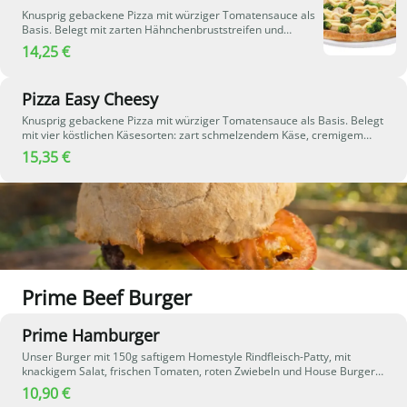
Knusprig gebackene Pizza mit würziger Tomatensauce als
Basis. Belegt mit zarten Hähnchenbruststreifen und
Broccoli. Cremige Sauce Hollandaise und zart
14,25 €
schmelzender Käse verleihen der Pizza eine besonders
aromatische und herzhafte Note.
Pizza Easy Cheesy
Knusprig gebackene Pizza mit würziger Tomatensauce als Basis. Belegt
mit vier köstlichen Käsesorten: zart schmelzendem Käse, cremigem
Hirtenkäse, saftigen Mozzarella-Kugeln und aromatischem Grana
15,35 €
Padano. Die vielfältige Käsekombination sorgt für ein besonders
intensives und cremiges Geschmackserlebnis – perfekt für echte
Käseliebhaber.
Prime Beef Burger
Prime Hamburger
Unser Burger mit 150g saftigem Homestyle Rindfleisch-Patty, mit
knackigem Salat, frischen Tomaten, roten Zwiebeln und House Burger
Sauce.
10,90 €