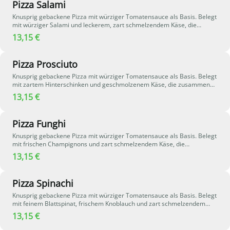
Pizza Salami
Knusprig gebackene Pizza mit würziger Tomatensauce als Basis. Belegt
mit würziger Salami und leckerem, zart schmelzendem Käse, die
zusammen für einen klassischen und herzhaften Pizzageschmack
13,15 €
sorgen.
Pizza Prosciuto
Knusprig gebackene Pizza mit würziger Tomatensauce als Basis. Belegt
mit zartem Hinterschinken und geschmolzenem Käse, die zusammen
für einen klassischen, mild-würzigen Geschmack sorgen - einfach,
13,15 €
herzhaft und besonders lecker.
Pizza Funghi
Knusprig gebackene Pizza mit würziger Tomatensauce als Basis. Belegt
mit frischen Champignons und zart schmelzendem Käse, die
zusammen für einen aromatischen und herzhaften Geschmack sorgen.
13,15 €
Pizza Spinachi
Knusprig gebackene Pizza mit würziger Tomatensauce als Basis. Belegt
mit feinem Blattspinat, frischem Knoblauch und zart schmelzendem
Käse, die zusammen für eine aromatische und würzige Kombination
13,15 €
sorgen.