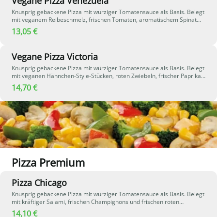
Vegane Pizza Venezuela
Knusprig gebackene Pizza mit würziger Tomatensauce als Basis. Belegt
mit veganem Reibeschmelz, frischen Tomaten, aromatischem Spinat
und roten Zwiebeln. Frischer Knoblauch verleiht der Pizza eine intensive
13,05 €
Würze und rundet die vegane Kombination perfekt ab - leicht,
aromatisch und voller Geschmack.
Vegane Pizza Victoria
Knusprig gebackene Pizza mit würziger Tomatensauce als Basis. Belegt
mit veganen Hähnchen-Style-Stücken, roten Zwiebeln, frischer Paprika
und Mais. Veganer Reibeschmelz sorgt für eine cremige Konsistenz,
14,70 €
während Barbecue-Sauce der Pizza eine rauchig-würzige Note verleiht
– eine herzhafte vegane Kombination voller Geschmack.
Pizza Premium
Pizza Chicago
Knusprig gebackene Pizza mit würziger Tomatensauce als Basis. Belegt
mit kräftiger Salami, frischen Champignons und frischen roten
Zwiebeln. Zart schmelzender Käse rundet die herzhafte und
14,10 €