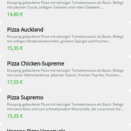
Knusprig gebackene Pizza mit würziger Tomatensauce als Basis. Belegt
mit pikanter Sucuk, saftigen Tomaten und roten Zwiebeln.
Geschmolzener Käse und cremiger Hirtenkäse sorgen für eine
14,80 €
harmonische Kombination aus würzigen und leicht salzigen Aromen -
kräftig im Geschmack und besonders aromatisch.
Pizza Auckland
Knusprig gebackene Pizza mit würziger Tomatensauce als Basis. Belegt
mit saftigen Rindersteakstreifen, grünem Spargel und frischen
Tomaten. Cremige Sauce Hollandaise und würziger Steakpfeffer
15,35 €
verleihen der Pizza eine besonders aromatische und herzhafte Note -
kräftig im Geschmack und perfekt für Steakliebhaber.
Pizza Chicken-Supreme
Knusprig gebackene Pizza mit würziger Tomatensauce als Basis. Belegt
mit zarter Hähnchenbrust, pikanter Salami, frischer Paprika, frischen
Champignons und roten Zwiebeln. Geschmolzener Käse rundet die
17,55 €
herzhafte Kombination perfekt ab und sorgt für ein aromatisches
Geschmackserlebnis.
Pizza Supremo
Knusprig gebackene Pizza mit würziger Tomatensauce als Basis. Belegt
mit extra Käse und zart schmelzendem Mozzarella, die zusammen für
eine besonders cremige und intensive Käsenote sorgen - perfekt für
15,35 €
alle, die es besonders käsig mögen.