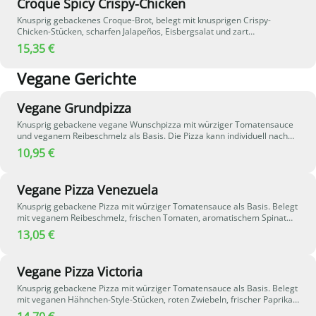
Croque Spicy Crispy-Chicken
Knusprig gebackenes Croque-Brot, belegt mit knusprigen Crispy-
Chicken-Stücken, scharfen Jalapeños, Eisbergsalat und zart
schmelzendem Gouda-Käse. Verfeinert mit würziger Spicy-
15,35 €
Cocktailsauce - eine pikante und aromatische Kombination
Vegane Gerichte
Vegane Grundpizza
Knusprig gebackene vegane Wunschpizza mit würziger Tomatensauce
und veganem Reibeschmelz als Basis. Die Pizza kann individuell nach
Wunsch mit weiteren veganen Zutaten belegt werden - ganz nach
10,95 €
persönlichem Geschmack.
Vegane Pizza Venezuela
Knusprig gebackene Pizza mit würziger Tomatensauce als Basis. Belegt
mit veganem Reibeschmelz, frischen Tomaten, aromatischem Spinat
und roten Zwiebeln. Frischer Knoblauch verleiht der Pizza eine intensive
13,05 €
Würze und rundet die vegane Kombination perfekt ab - leicht,
aromatisch und voller Geschmack.
Vegane Pizza Victoria
Knusprig gebackene Pizza mit würziger Tomatensauce als Basis. Belegt
mit veganen Hähnchen-Style-Stücken, roten Zwiebeln, frischer Paprika
und Mais. Veganer Reibeschmelz sorgt für eine cremige Konsistenz,