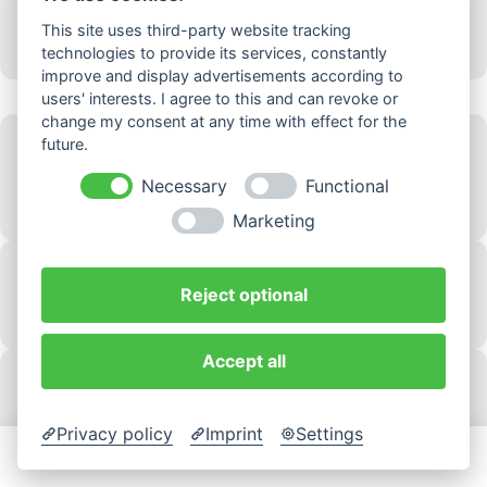
mit viel Broccoli und Bratkartoffeln, Curry-Chicken, Sahne-Hollandaise-
Sauce und Käseüberbacken.
This site uses third-party website tracking
16,45 €
technologies to provide its services, constantly
improve and display advertisements according to
Tortillas
users' interests. I agree to this and can revoke or
change my consent at any time with effect for the
Tortillas Washington
future.
Weizentortillas mit Salat, Homestyle-Chicken-Panade, Cheadder Käse
und Kräuterremolade.
Necessary
Functional
9,85 €
Marketing
Tortilla Long Beach
Weizentortillas mit Salat, Chicken-Fingers Spicy, Kräuterremolade
Reject optional
7,65 €
Accept all
Tortilla East River
Weizentortillas mit Salat, Hähnchen Dönerfleisch, Hirtenkäse,
Kräuterremolade
Privacy policy
Imprint
Settings
7,65 €