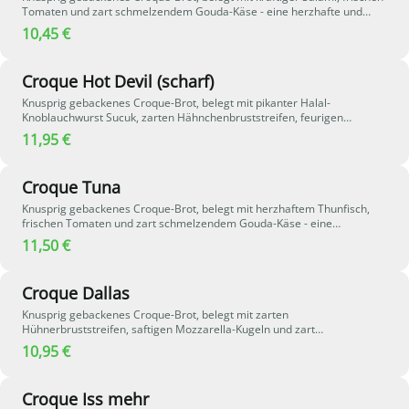
Tomaten und zart schmelzendem Gouda-Käse - eine herzhafte und
aromatische Kombination.
10,45 €
Croque Hot Devil (scharf)
Knusprig gebackenes Croque-Brot, belegt mit pikanter Halal-
Knoblauchwurst Sucuk, zarten Hähnchenbruststreifen, feurigen
Jalapeños und zart schmelzendem Gouda-Käse – eine würzige und
11,95 €
leicht pikante Kombination.
Croque Tuna
Knusprig gebackenes Croque-Brot, belegt mit herzhaftem Thunfisch,
frischen Tomaten und zart schmelzendem Gouda-Käse - eine
aromatische und herzhafte Kombination.
11,50 €
Croque Dallas
Knusprig gebackenes Croque-Brot, belegt mit zarten
Hühnerbruststreifen, saftigen Mozzarella-Kugeln und zart
schmelzendem Gouda-Käse - eine milde und cremige Kombination.
10,95 €
Croque Iss mehr