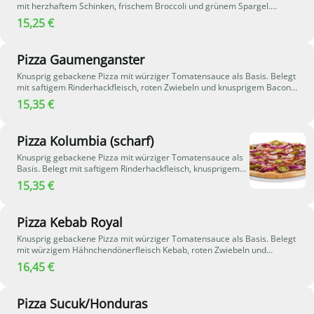
mit herzhaftem Schinken, frischem Broccoli und grünem Spargel.
Abgerundet mit cremiger Sauce Hollandaise und geschmolzenem Käse
15,25 €
entsteht eine harmonische Kombination aus milden, würzigen und
cremigen Aromen.
Pizza Gaumenganster
Knusprig gebackene Pizza mit würziger Tomatensauce als Basis. Belegt
mit saftigem Rinderhackfleisch, roten Zwiebeln und knusprigem Bacon.
Mozzarella sorgt für eine zart schmelzende Käsenote, während die
15,35 €
aromatische Barbecuesauce der Pizza eine rauchig-würzige
Geschmacksnote verleiht - herzhaft und intensiv im Geschmack.
Pizza Kolumbia (scharf)
Knusprig gebackene Pizza mit würziger Tomatensauce als
Basis. Belegt mit saftigem Rinderhackfleisch, knusprigem
Bacon und frischen Zwiebeln. Feurige Jalapeños sorgen für
15,35 €
eine angenehme Schärfe, während geschmolzener Käse
und aromatische Barbecuesauce der Pizza eine rauchig-
würzige und herzhafte Note verleihen.
Pizza Kebab Royal
Knusprig gebackene Pizza mit würziger Tomatensauce als Basis. Belegt
mit würzigem Hähnchendönerfleisch Kebab, roten Zwiebeln und
cremigem Hirtenkäse. Frischer Knoblauch in Öl verleiht der Pizza eine
16,45 €
aromatische Note, während geschmolzener Käse das Ganze perfekt
abrundet - herzhaft, würzig und besonders aromatisch.
Pizza Sucuk/Honduras