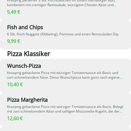
Knusprig panierter 3 Stk. Fischstäbchen im soften Hamburger Bun,
kombiniert mit cremiger Remoulade, würzigem Chester-Käse und
frischen, saftigen Tomaten für eine angenehm frische Note.
5,49 €
Fish and Chips
6 Stk. Fisch Nuggets (Kibbeling), Pommes und einen Remouladen Dip
9,99 €
Pizza Klassiker
Wunsch-Pizza
Knusprig gebackene Pizza mit würziger Tomatensauce als Basis und
zart schmelzendem Käse. Diese Wunschpizza kann ganz nach eigenem
Geschmack individuell belegt werden – stelle dir deine Lieblingspizza
10,40 €
einfach selbst zusammen.
Pizza Margherita
Knusprig gebackene Pizza mit würziger Tomatensauce als Basis. Belegt
mit zart schmelzendem Käse und saftigen Mozzarella-Kugeln, die der
Pizza eine besonders cremige und milde Käsenote verleihen – perfekt
12,60 €
für alle Käseliebhaber.