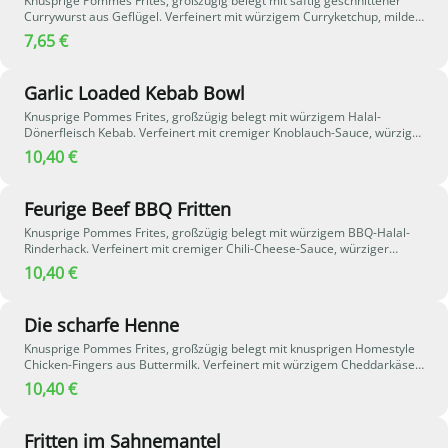
Knusprige Pommes Frites, großzügig belegt mit saftig geschnittener
Currywurst aus Geflügel. Verfeinert mit würzigem Curryketchup, milder
Chili-Mayo und knusprigen Röstzwiebeln. Feines Currypulver rundet das
7,65 €
Ganze ab und sorgt für einen herzhaften, würzig-pikanten Geschmack.
Garlic Loaded Kebab Bowl
Knusprige Pommes Frites, großzügig belegt mit würzigem Halal-
Dönerfleisch Kebab. Verfeinert mit cremiger Knoblauch-Sauce, würziger
Samurai-Sauce, knusprigen Röstzwiebeln und einem Hauch Chiligewürz
10,40 €
– eine herzhafte und leicht pikante Kombination voller Geschmack.
Feurige Beef BBQ Fritten
Knusprige Pommes Frites, großzügig belegt mit würzigem BBQ-Halal-
Rinderhack. Verfeinert mit cremiger Chili-Cheese-Sauce, würziger
Samurai-Sauce und scharfen Jalapeños - eine kräftige, pikante
10,40 €
Kombination mit rauchiger BBQ-Note.
Die scharfe Henne
Knusprige Pommes Frites, großzügig belegt mit knusprigen Homestyle
Chicken-Fingers aus Buttermilk. Verfeinert mit würzigem Cheddarkäse,
würziger Samurai-Sauce und scharfen Jalapeños - eine herzhafte
10,40 €
Kombination aus knusprig, cremig und angenehm pikant.
Fritten im Sahnemantel