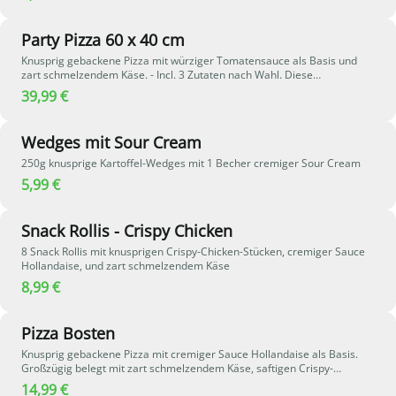
knackigen Gurken, frischen Zwiebeln sowie Ketchup und
Senf im Hamburger Bun.
Party Pizza 60 x 40 cm
Knusprig gebackene Pizza mit würziger Tomatensauce als Basis und
zart schmelzendem Käse. - Incl. 3 Zutaten nach Wahl. Diese
Wunschpizza kann ganz nach eigenem Geschmack individuell belegt
39,99 €
werden - stelle dir deine Lieblingspizza einfach selbst zusammen.
Wedges mit Sour Cream
250g knusprige Kartoffel-Wedges mit 1 Becher cremiger Sour Cream
5,99 €
Snack Rollis - Crispy Chicken
8 Snack Rollis mit knusprigen Crispy-Chicken-Stücken, cremiger Sauce
Hollandaise, und zart schmelzendem Käse
8,99 €
Pizza Bosten
Knusprig gebackene Pizza mit cremiger Sauce Hollandaise als Basis.
Großzügig belegt mit zart schmelzendem Käse, saftigen Crispy-
Chicken-Stücken und frischem Broccoli. Frische rote Zwiebeln sorgen
14,99 €