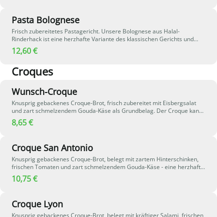
Pasta Bolognese
Frisch zubereitetes Pastagericht. Unsere Bolognese aus Halal-
Rinderhack ist eine herzhafte Variante des klassischen Gerichts und
überzeugt mit ihrer würzigen, gemüsigen Note.
12,60 €
Croques
Wunsch-Croque
Knusprig gebackenes Croque-Brot, frisch zubereitet mit Eisbergsalat
und zart schmelzendem Gouda-Käse als Grundbelag. Der Croque kann
individuell nach Wunsch mit weiteren Zutaten zusammengestellt
8,65 €
werden. Eine Sauce nach Wahl wird separat verpackt, damit das Croque
schön knusprig bleibt.
Croque San Antonio
Knusprig gebackenes Croque-Brot, belegt mit zartem Hinterschinken,
frischen Tomaten und zart schmelzendem Gouda-Käse - eine herzhafte
und aromatische Kombination.
10,75 €
Croque Lyon
Knusprig gebackenes Croque-Brot, belegt mit kräftiger Salami, frischen