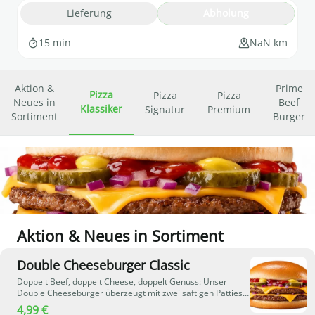
Lieferung
Abholung
15 min
NaN km
Aktion &
Prime
Pizza
Pizza
Pizza
Neues in
Beef
Klassiker
Signatur
Premium
Sortiment
Burger
Aktion & Neues in Sortiment
Double Cheeseburger Classic
Doppelt Beef, doppelt Cheese, doppelt Genuss: Unser
Double Cheeseburger überzeugt mit zwei saftigen Patties
aus 100 % deutschem Rindfleisch, geschmolzenem Käse,
4,99 €