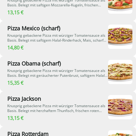
Knusprig gebackene Pizza mit würziger Tomatensauce als
Basis. Belegt mit saftigen Mozzarella-Kugeln, frischen
Tomaten und aromatischem Pesto. Zart schmelzender
13,15 €
Käse rundet die mediterrane Kombination perfekt ab und
sorgt für ein besonders frisches und aromatisches
Geschmackserlebnis.
Pizza Mexico (scharf)
Knusprig gebackene Pizza mit würziger Tomatensauce als
Basis. Belegt mit saftigem Halal-Rinderhack, Mais, scharfen
Jalapeños und frischen roten Zwiebeln. Zart schmelzender
14,80 €
Käse rundet die würzige und leicht feurige Kombination
perfekt ab.
Pizza Obama (scharf)
Knusprig gebackene Pizza mit würziger Tomatensauce als
Basis. Belegt mit geräucherter Putenbrust, saftigem Halal-
Rinderhack und scharfen Jalapeños. Cremige Sauce
15,35 €
Hollandaise und zart schmelzender Käse verleihen der
Pizza eine besonders würzige und aromatische Note.
Pizza Jackson
Knusprig gebackene Pizza mit würziger Tomatensauce als
Basis. Belegt mit herzhaftem Thunfisch, frischen roten
Zwiebeln und zart schmelzendem Käse, die zusammen für
13,15 €
einen kräftigen und aromatischen Geschmack sorgen.
Pizza Rotterdam