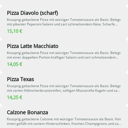
aromatische Kombination perfekt ab.
Pizza Diavolo (scharf)
Knusprig gebackene Pizza mit würziger Tomatensauce als Basis. Belegt
mit pikanter Peperoni-Salami und zart schmelzendem Käse. Scharfe
Jalapeños sorgen für eine feurige Note, während cremige Sauce
15,10 €
Hollandaise der Pizza eine besonders würzige und aromatische
Geschmacksnuance verleiht.
Pizza Latte Macchiato
Knusprig gebackene Pizza mit würziger Tomatensauce als Basis. Belegt
mit einer doppelten Portion kräftiger Salami und zart schmelzendem
Käse - besonders herzhaft und intensiv im Geschmack.
14,05 €
Pizza Texas
Knusprig gebackene Pizza mit würziger Tomatensauce als Basis. Belegt
mit zarten Hähnchenbruststreifen, saftigen Mozzarella-Kugeln und zart
schmelzendem Käse. Die Kombination sorgt für einen besonders
14,25 €
milden, cremigen und herzhaften Geschmack.
Calzone Bonanza
Knusprig gebackene Calzone mit würziger Tomatensauce als Basis. Von
innen gefüllt mit zartem Hinterschinken, frischen Champignons und zart