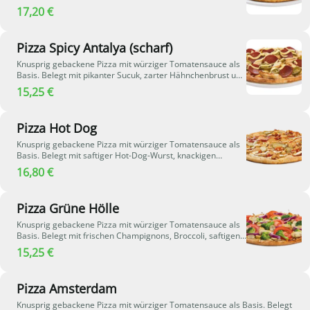
und feurigen Jalapeños, die der Pizza eine angenehm
17,20 €
scharfe Note verleihen. Abgerundet wird das Ganze mit
cremiger Sauce Hollandaise und geschmolzenem Käse -
eine aromatische Kombination aus würzig, cremig und
Pizza Spicy Antalya (scharf)
leicht pikant.
Knusprig gebackene Pizza mit würziger Tomatensauce als
Basis. Belegt mit pikanter Sucuk, zarter Hähnchenbrust und
scharfen Jalapeños, die der Pizza eine angenehm feurige
15,25 €
Note verleihen. Abgerundet mit cremiger Sauce
Hollandaise und geschmolzenem Käse entsteht eine
herzhafte Kombination aus würzig, cremig und leicht scharf
Pizza Hot Dog
- perfekt für alle, die kräftige Aromen lieben.
Knusprig gebackene Pizza mit würziger Tomatensauce als
Basis. Belegt mit saftiger Hot-Dog-Wurst, knackigen
Gewürzgurken und knusprigen Röstzwiebeln. Verfeinert mit
16,80 €
Ketchup und cremiger Remoulade sowie geschmolzenem
Käse entsteht eine herzhafte Kombination mit typisch
würzigem Hot-Dog-Geschmack.
Pizza Grüne Hölle
Knusprig gebackene Pizza mit würziger Tomatensauce als
Basis. Belegt mit frischen Champignons, Broccoli, saftigen
Tomaten und roten Zwiebeln. Sonnenblumenkerne sorgen
15,25 €
für eine feine, nussige Note, während geschmolzener Käse
die Zutaten perfekt verbindet – eine aromatische und
abwechslungsreiche Kombination für alle
Pizza Amsterdam
Gemüseliebhaber.
Knusprig gebackene Pizza mit würziger Tomatensauce als Basis. Belegt