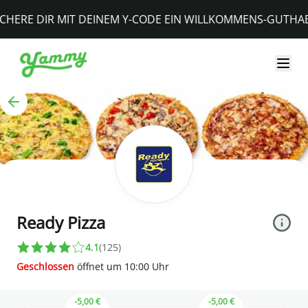
YAMMY - Essen bestellen
(*
RE DIR MIT DEINEM Y-CODE EIN WILLKOMMENS-GUTHABEN
Ready Pizza
4.1
(
125
)
Geschlossen
öffnet um
10
:
00
Uhr
-5,00 €
-5,00 €