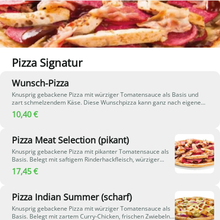
Pizza Signatur
Wunsch-Pizza
Knusprig gebackene Pizza mit würziger Tomatensauce als Basis und
zart schmelzendem Käse. Diese Wunschpizza kann ganz nach eigenem
Geschmack individuell belegt werden – stelle dir deine Lieblingspizza
10,40 €
einfach selbst zusammen.
Pizza Meat Selection (pikant)
Knusprig gebackene Pizza mit pikanter Tomatensauce als
Basis. Belegt mit saftigem Rinderhackfleisch, würziger
Peperoni-Salami, zarten Hähnchenbruststreifen und
17,45 €
knusprigem Bacon. Abgerundet wird das Ganze mit einer
aromatischen Barbecue-Sauce, die der Pizza eine rauchig-
würzige Note verleiht - perfekt für alle Fleischliebhaber.
Pizza Indian Summer (scharf)
Knusprig gebackene Pizza mit würziger Tomatensauce als
Basis. Belegt mit zartem Curry-Chicken, frischen Zwiebeln