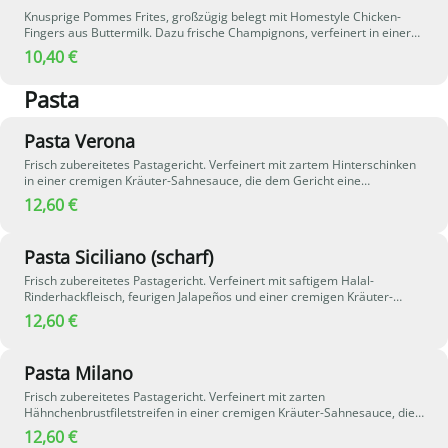
Knusprige Pommes Frites, großzügig belegt mit Homestyle Chicken-
Fingers aus Buttermilk. Dazu frische Champignons, verfeinert in einer
cremigen Gratin-Käse-Sauce mit aromatischen Kräutern - eine
10,40 €
besonders herzhafte und cremige Kombination.
Pasta
Pasta Verona
Frisch zubereitetes Pastagericht. Verfeinert mit zartem Hinterschinken
in einer cremigen Kräuter-Sahnesauce, die dem Gericht eine
aromatische und milde Note verleiht.
12,60 €
Pasta Siciliano (scharf)
Frisch zubereitetes Pastagericht. Verfeinert mit saftigem Halal-
Rinderhackfleisch, feurigen Jalapeños und einer cremigen Kräuter-
Sahnesauce, die dem Gericht eine würzige und leicht pikante Note
12,60 €
verleiht.
Pasta Milano
Frisch zubereitetes Pastagericht. Verfeinert mit zarten
Hähnchenbrustfiletstreifen in einer cremigen Kräuter-Sahnesauce, die
dem Gericht eine milde und aromatische Note verleiht.
12,60 €