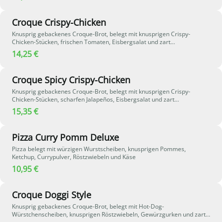
für eine leichte Würze, während eine weitere Schicht Sauce Hollandaise
und aromatischer Steakpfeffer der Pizza eine pikante, herzhafte Note
verleihen - ein perfekter Mix aus cremig, knusprig und würzig.
Croque Crispy-Chicken
Knusprig gebackenes Croque-Brot, belegt mit knusprigen Crispy-
Chicken-Stücken, frischen Tomaten, Eisbergsalat und zart
schmelzendem Gouda-Käse - eine herzhafte Kombination aus knusprig
14,25 €
und frisch.
Croque Spicy Crispy-Chicken
Knusprig gebackenes Croque-Brot, belegt mit knusprigen Crispy-
Chicken-Stücken, scharfen Jalapeños, Eisbergsalat und zart
schmelzendem Gouda-Käse. Verfeinert mit würziger Spicy-
15,35 €
Cocktailsauce - eine pikante und aromatische Kombination
Pizza Curry Pomm Deluxe
Pizza belegt mit würzigen Wurstscheiben, knusprigen Pommes,
Ketchup, Currypulver, Röstzwiebeln und Käse
10,95 €
Croque Doggi Style
Knusprig gebackenes Croque-Brot, belegt mit Hot-Dog-
Würstchenscheiben, knusprigen Röstzwiebeln, Gewürzgurken und zart