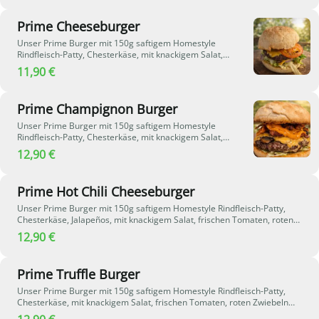
Prime Cheeseburger
Unser Prime Burger mit 150g saftigem Homestyle
Rindfleisch-Patty, Chesterkäse, mit knackigem Salat,
frischen Tomaten, roten Zwiebeln und House Burger Sauce.
11,90 €
Prime Champignon Burger
Unser Prime Burger mit 150g saftigem Homestyle
Rindfleisch-Patty, Chesterkäse, mit knackigem Salat,
gebratenen Champignons und Zwiebeln, und House Burger
12,90 €
Sauce.
Prime Hot Chili Cheeseburger
Unser Prime Burger mit 150g saftigem Homestyle Rindfleisch-Patty,
Chesterkäse, Jalapeños, mit knackigem Salat, frischen Tomaten, roten
Zwiebeln, House Burger Sauce und Spicy Cocktailsauce
12,90 €
Prime Truffle Burger
Unser Prime Burger mit 150g saftigem Homestyle Rindfleisch-Patty,
Chesterkäse, mit knackigem Salat, frischen Tomaten, roten Zwiebeln
und Trüffelsauce.