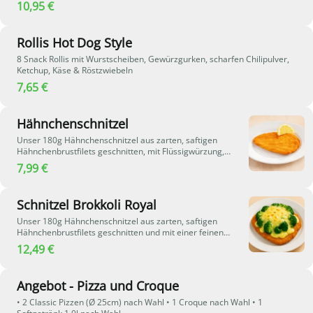
schmelzendem Gouda-Käse - eine herzhafte Kombination mit
10,95 €
klassischem Hot-Dog-Geschmack.
Rollis Hot Dog Style
8 Snack Rollis mit Wurstscheiben, Gewürzgurken, scharfen Chilipulver,
Ketchup, Käse & Röstzwiebeln
7,65 €
Hähnchenschnitzel
Unser 180g Hähnchenschnitzel aus zarten, saftigen
Hähnchenbrustfilets geschnitten, mit Flüssigwürzung,
umhüllt von einer leckeren Bröselpanade mit einem Stück
7,99 €
Zitrone
Schnitzel Brokkoli Royal
Unser 180g Hähnchenschnitzel aus zarten, saftigen
Hähnchenbrustfilets geschnitten und mit einer feinen
Flüssigwürzung veredelt. Umhüllt von einer goldbraunen,
12,49 €
knusprigen Bröselpanade, wird das Schnitzel mit Brokkoli
belegt, mit cremiger Sahne Sauce Hollandaise überzogen
und mit würzigem Käse überbacken ein Genuss für alle, die
Angebot - Pizza und Croque
es herzhaft und cremig lieben
• 2 Classic Pizzen (Ø 25cm) nach Wahl • 1 Croque nach Wahl • 1