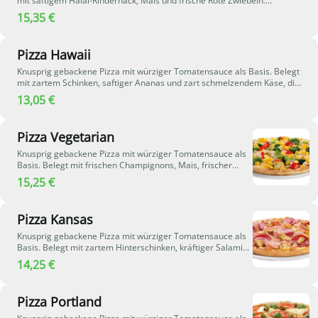
mit saftigem Halal-Rinderhack, Mais und frische Rote Zwiebeln.
Aromatische Barbecuesauce und geschmolzener Käse verleihen der
15,35 €
Pizza eine rauchig-würzige und herzhafte Note.
Pizza Hawaii
Knusprig gebackene Pizza mit würziger Tomatensauce als Basis. Belegt
mit zartem Schinken, saftiger Ananas und zart schmelzendem Käse, die
zusammen für eine harmonische Kombination aus herzhaften und
13,05 €
fruchtig-süßen Aromen sorgen.
Pizza Vegetarian
Knusprig gebackene Pizza mit würziger Tomatensauce als
Basis. Belegt mit frischen Champignons, Mais, frischer
Paprika und Broccoli. Zart schmelzender Käse verbindet die
15,25 €
frischen Zutaten zu einer aromatischen und herzhaften
Gemüsekomposition.
Pizza Kansas
Knusprig gebackene Pizza mit würziger Tomatensauce als
Basis. Belegt mit zartem Hinterschinken, kräftiger Salami
und frischen Champignons. Geschmolzener Käse rundet
14,25 €
die herzhafte Kombination perfekt ab und sorgt für ein
aromatisches Geschmackserlebnis.
Pizza Portland