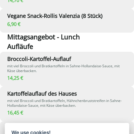
14,70 €
während Barbecue-Sauce der Pizza eine rauchig-würzige Note verleiht
– eine herzhafte vegane Kombination voller Geschmack.
Vegane Snack-Rollis Valenzia (8 Stück)
6,90 €
Mittagsangebot - Lunch
Aufläufe
Broccoli-Kartoffel-Auflauf
mit viel Broccoli und Bratkartoffeln in Sahne-Hollandaise-Sauce, mit
Käse überbacken.
14,25 €
Kartoffelauflauf des Hauses
mit viel Broccoli und Bratkartoffeln, Hähnchenbruststreifen in Sahne-
Hollandaise-Sauce, mit Käse überbacken.
16,45 €
Kartoffelauflauf mit Curry-Chicken
We use cookies!