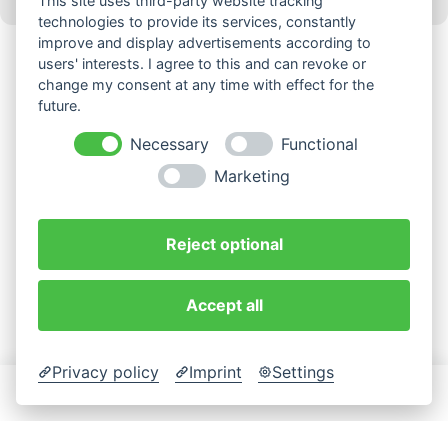
This site uses third-party website tracking
zzgl. Pfand (0,25 €)
technologies to provide its services, constantly
improve and display advertisements according to
users' interests. I agree to this and can revoke or
change my consent at any time with effect for the
future.
Necessary
Functional
Marketing
Reject optional
Accept all
Privacy policy
Imprint
Settings