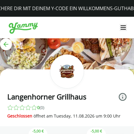
YAMMY - Essen bestellen
ERE DIR MIT DEINEM Y-CODE EIN WILLKOMMENS-GUTHABE
Langenhorner Grillhaus
0
(
0
)
Geschlossen
öffnet am
Tuesday, 11.08.2026
um
9
:
00
Uhr
-5,00 €
-5,00 €