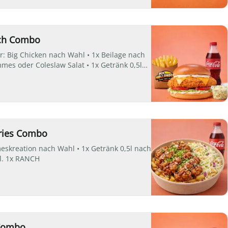
ch Combo
r: Big Chicken nach Wahl • 1x Beilage nach
mes oder Coleslaw Salat • 1x Getränk 0,5l
 • inkl. 1x RANCH
ries Combo
eskreation nach Wahl • 1x Getränk 0,5l nach
kl. 1x RANCH
Combo