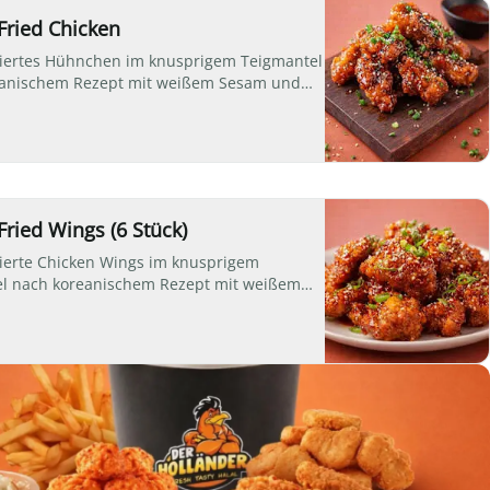
Fried Chicken
ittiertes Hühnchen im knusprigem Teigmantel
eanischem Rezept mit weißem Sesam und
Frühlingszwiebeln, wahlweise mit einer
li-Garlic Marinade oder Teriyaki Marinade
ried Wings (6 Stück)
ttierte Chicken Wings im knusprigem
l nach koreanischem Rezept mit weißem
 frischen Frühlingszwiebeln, wahlweise mit
t-Chili-Garlic Marinade oder Teriyaki
.