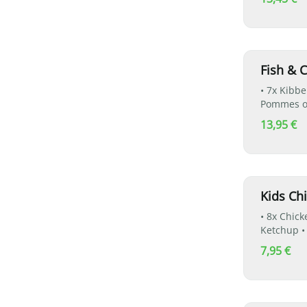
Fish & 
• 7x Kibb
Pommes od
Wahl
13,95 €
Kids Ch
• 8x Chic
Ketchup •
7,95 €