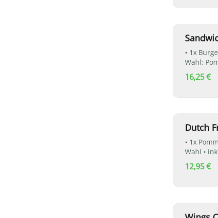
Sandwi
• 1x Burge
Wahl: Pom
nach Wahl
16,25 €
Dutch F
• 1x Pomm
Wahl • in
12,95 €
Wings 