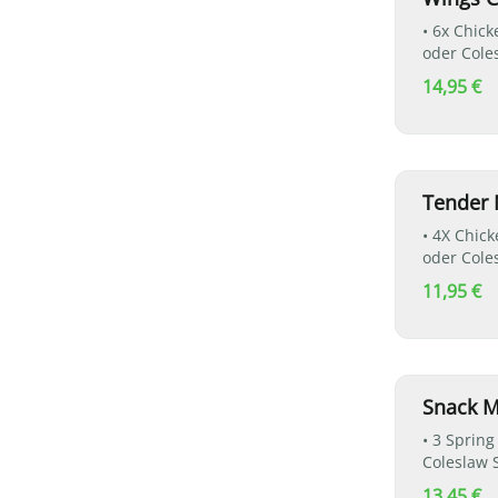
• 6x Chic
oder Coles
1x RANCH
14,95 €
Tender
• 4X Chic
oder Coles
1x RANCH
11,95 €
Snack 
• 3 Sprin
Coleslaw S
13,45 €