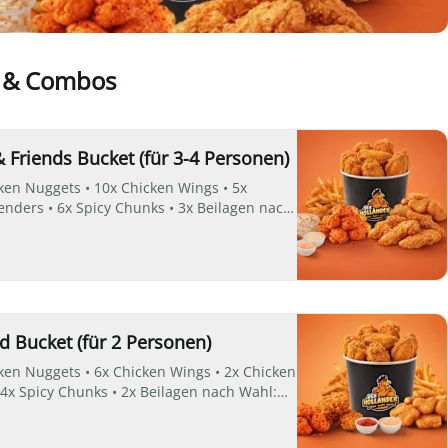
 & Combos
 Friends Bucket (für 3-4 Personen)
s • 10x Chicken Wings • 5x
s • 6x Spicy Chunks • 3x Beilagen nach
der Coleslaw Salat • 3 Dips nach Wahl
 RANCH
 Bucket (für 2 Personen)
n Nuggets • 6x Chicken Wings • 2x Chicken
 Chunks • 2x Beilagen nach Wahl:
slaw Salat • 2x Dips nach Wahl •
RANCH