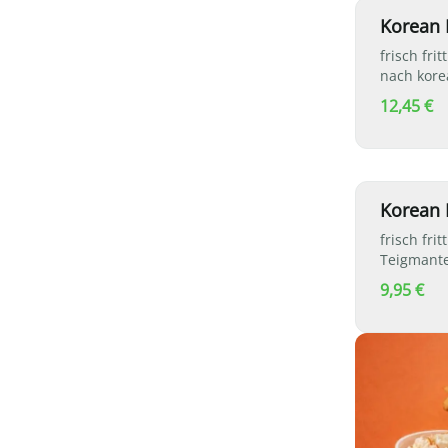
Korean 
frisch fr
nach kor
frischen 
12,45 €
Sweet-Chi
Korean F
frisch fri
Teigmante
Sesam und
9,95 €
einer Swee
Marinade