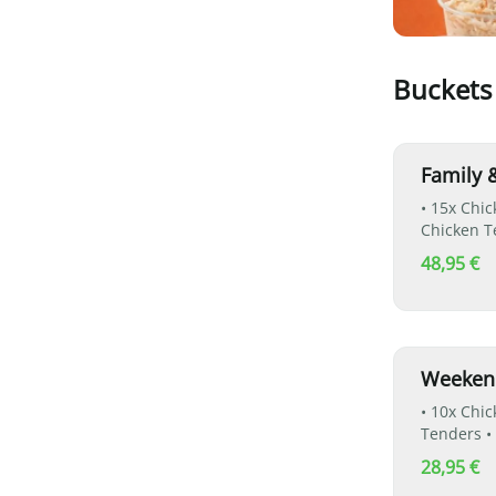
Buckets
Family &
• 15x Chicken Nugget
Chicken Tender
Wahl: Pommes o
48,95 €
• inkl. 1x
Weekend
• 10x Chicke
Tenders • 4x Spicy
Pommes oder Cole
28,95 €
inkl. 1x 