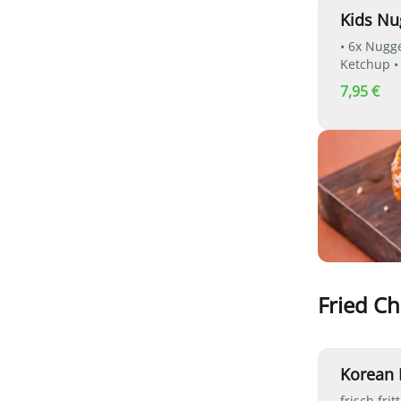
Kids N
• 6x Nugg
Ketchup •
7,95 €
Fried Ch
Korean 
frisch fr