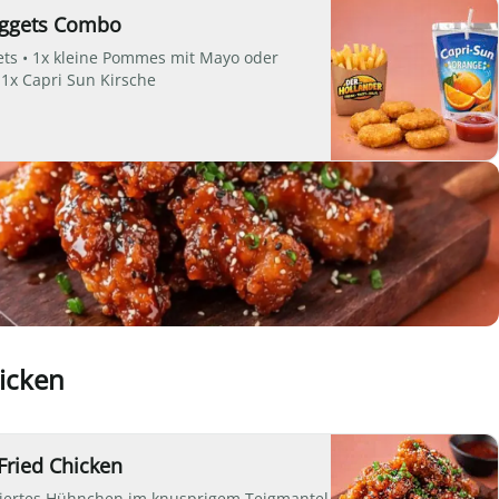
uggets Combo
ets • 1x kleine Pommes mit Mayo oder
 1x Capri Sun Kirsche
icken
Fried Chicken
ittiertes Hühnchen im knusprigem Teigmantel