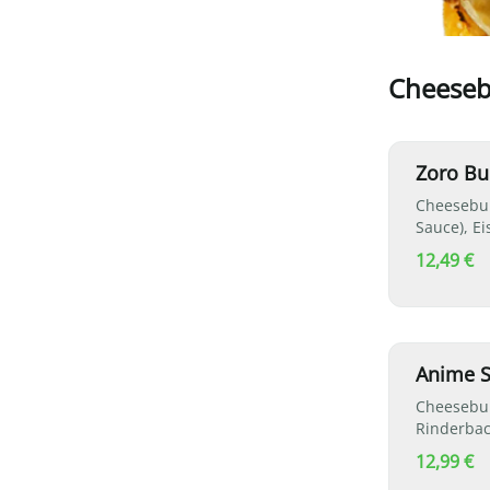
Cheeseb
Zoro Bu
Cheesebur
Sauce), E
Röstzwieb
12,49 €
Anime S
Cheesebur
Rinderbac
und Röstz
12,99 €