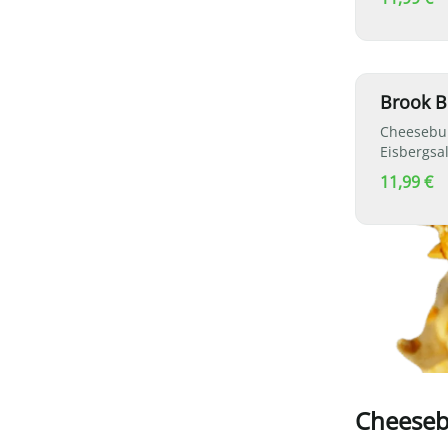
Brook B
Cheesebur
Eisbergsa
11,99 €
Cheeseb