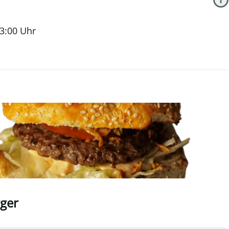
3
:
00
Uhr
ger