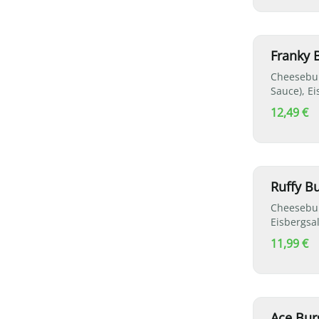
Franky 
Cheesebur
Sauce), E
Röstzwieb
12,49 €
Ruffy B
Cheesebur
Eisbergsa
11,99 €
Ace Bur