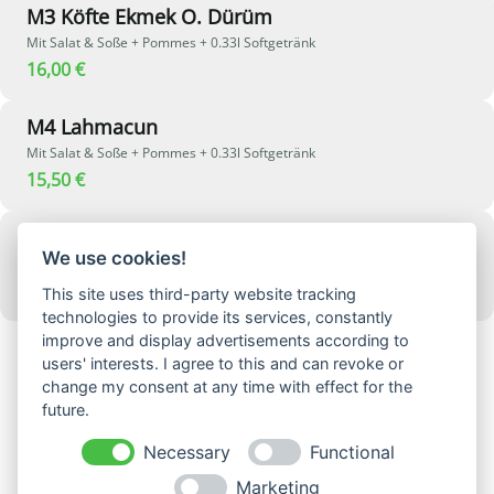
M3 Köfte Ekmek O. Dürüm
Mit Salat & Soße + Pommes + 0.33l Softgetränk
16,00 €
M4 Lahmacun
Mit Salat & Soße + Pommes + 0.33l Softgetränk
15,50 €
M1 Döner Im Brot
We use cookies!
Mit Salat & Soße + Pommes + 0.33l Softgetränk
15,00 €
This site uses third-party website tracking
technologies to provide its services, constantly
improve and display advertisements according to
users' interests. I agree to this and can revoke or
change my consent at any time with effect for the
future.
Necessary
Functional
Marketing