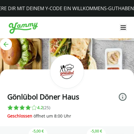
YAMMY - Essen bestellen
(*)
E DIR MIT DEINEM Y-CODE EIN WILLKOMMENS-GUTHABEN
Gönlübol Döner Haus
4.2
(
25
)
Geschlossen
öffnet um
8
:
00
Uhr
-5,00 €
-5,00 €