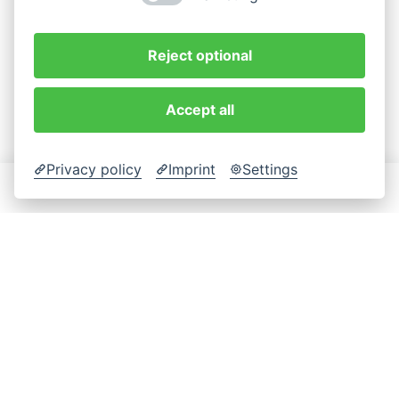
Reject optional
Accept all
Privacy policy
Imprint
Settings
YAMMY
Essen bestellen
Yammy-App
Restaurant anmelden
RECHTLICH
Impressum
Datenschutzerklärung
AGB´s
Cookie-Einstellungen